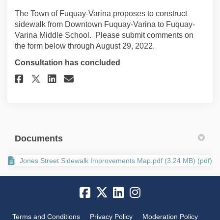
The Town of Fuquay-Varina proposes to construct
sidewalk from Downtown Fuquay-Varina to Fuquay-
Varina Middle School. Please submit comments on
the form below through August 29, 2022.
Consultation has concluded
Share Comments on Facebook
Share Comments on Linked
Email Comments link
Share Comments on X (former
Documents
Jones Street Sidewalk Improvements Map.pdf (3.24 MB) (pdf)
Terms and Conditions
Privacy Policy
Moderation Policy