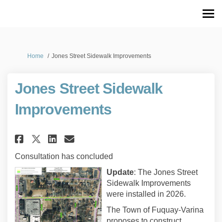
You are here:
Home
Jones Street Sidewalk Improvements
Jones Street Sidewalk
Improvements
Share Jones Street Sidewalk I
Share Jones Street Sidew
Email Jones Street Sid
Share Jones Street Sidewalk 
Consultation has concluded
Update
: The Jones Street
Sidewalk Improvements
were installed in 2026.
The Town of Fuquay-Varina
proposes to construct